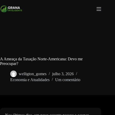
Pular
para
o
conteúdo
A Ameaça da Taxação Norte-Americana: Devo me
Preocupar?
welligton_gomes
julho 3, 2026
Economia e Atualidades
Um comentário