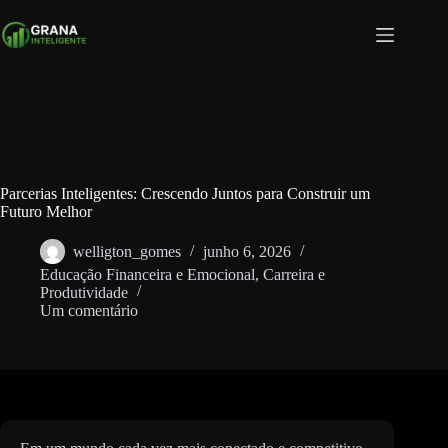
Pular
para
o
conteúdo
Parcerias Inteligentes: Crescendo Juntos para Construir um
Futuro Melhor
welligton_gomes
junho 6, 2026
Educação Financeira e Emocional
,
Carreira e
Produtividade
Um comentário